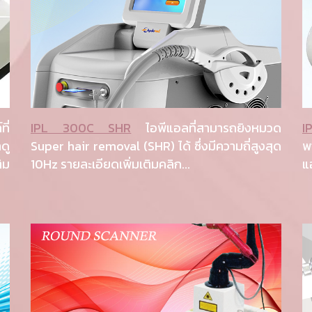
ี่
IPL 300C SHR
ไอพีแอลที่สามารถยิงหมวด
I
ดู
Super hair removal (SHR) ได้ ซึ่งมีความถี่สูงสุด
พ
ิม
10Hz รายละเอียดเพิ่มเติมคลิก...
แ