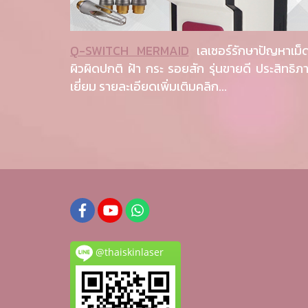
Q-SWITCH MERMAID
เลเซอร์รักษาปัญหาเม็ด
ผิวผิดปกติ ฝ้า กระ รอยสัก รุ่นขายดี ประสิทธิภ
เยี่ยม รายละเอียดเพิ่มเติมคลิก...
@thaiskinlaser