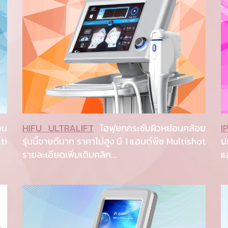
อน
HIFU ULTRALIFT
ไฮฟุยกกระชับผิวหย่อนคล้อย
I
ti
รุ่นนี้ขายดีมาก ราคาไม่สูง มี 1 แฮนด์พีซ Multishot
ป
รายละเอียดเพิ่มเติมคลิก...
แ