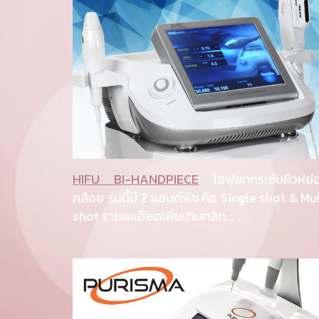
HIFU BI-HANDPIECE
ไฮฟุยกกระชับผิวหย่
คล้อย รุ่นนี้มี 2 แฮนด์พีช คือ Single shot & Mul
shot รายละเอียดเพิ่มเติมคลิก...