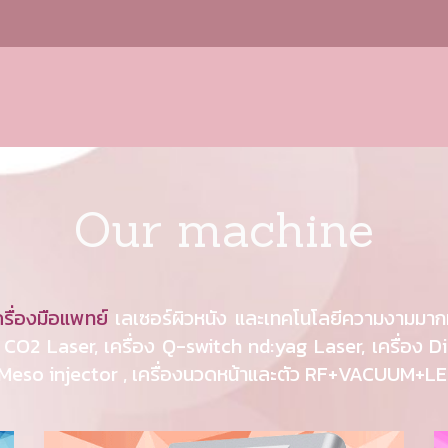
Our machine
ครื่องมือแพทย์
เลเซอร์ผิวหนัง และเทคโนโลยีความงามมาก
l CO2 Laser, เครื่อง Q-switch nd:yag Laser, เครื่อง Dio
่อง Meso injector , เครื่องนวดหน้าและตัว RF+VACUUM+L