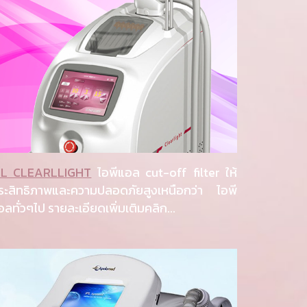
PL CLEARLLIGHT
ไอพีแอล cut-off filter ให้
ระสิทธิภาพและความปลอดภัยสูงเหนือกว่า ไอพี
อลทั่วๆไป รายละเอียดเพิ่มเติมคลิก...