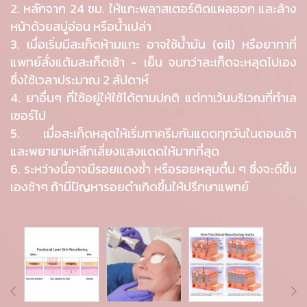
2. หลักจาก 24 ชม. ให้แกะพลาสเตอร์ติดแผลออก และล้าง
หน้าด้วยสบู่อ่อน หรือน้ำเปล่า
3. เมื่อเริ่มมีสะเก็ดห้ามแกะ อาจใช้น้ำมัน (oil) หรือยาทาที่
แพทย์สั่งแต้มสะเก็ดเช้า - เย็น จนกว่าสะเก็ดจะหลุดไปเอง
ซึ่งใช้เวลาประมาณ 2 สัปดาห์
4. ยาอื่นๆ ที่ใช้อยู่ให้ใช้ได้ตามปกติ แต่ทาเว้นบริเวณที่ทำเล
เซอร์ไป
5. เมื่อสะเก็ดหลุดให้เริ่มทาครีมกันแดดทุกวันในตอนเช้า
และพยายามหลีกเลี่ยงแสงแดดให้มากที่สุด
6. ระหว่างนี้อาจมีรอยแดงช้ำ หรือรอยหลุมตื้น ๆ ซึ่งจะดีขึ้น
เองช้าๆ ถ้ามีปัญหารอยดำเกิดขึ้นให้ปรึกษาแพทย์