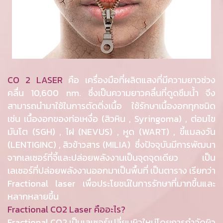
CO 2 LASER
คือ เครื่องมือที่ผลิตแสงที่มีความยาวช่วง
คลื่น 10,600 nm. ซึ่งเป็นความยาวคลื่นที่ดูดซึมน้ำ จึง
สามารถนำมาใช้ในการตัดติ่งเนื้อ ใช้รักษาเนื้องอกทุกชนิด
เช่น เนื้องอกของท่อเหงื่อ (สิวหิน , Syringoma) , ต่อมไข
มันโต (SGH) , ไฝ (NEVUS) , หูด (WART) , ขี้แมลงวัน
(LENTIGINC) , สิวข้าวสาร (MILIA) ซึ่งปัจจุบันมีการพัฒนา
จากเลเซอร์ที่จี้และปล่อยพลังงานเป็นจุดจุดเดียว เป็น
เลเซอร์ที่ปล่อยพลังงานออกมาเป็นพื้นที่ เป็นตาราง เรียกว่า
Fractional laser เพื่อประโยชน์ในการรักษาที่มากขึ้นและ
หลากหลายขึ้น
Fractional CO2 Laser คืออะไร?
Fractional CO2 เป็นเลเซอร์เปลี่ยนผิวใหม่โดยการกำจัดผิว