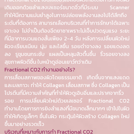
เดิมออกด้วยลำแสงเลเซอร์ขนาดจิ๋วที่มีระบบ Scanner
ทำให้มีความแม่นยำสูงในการปล่อยพลังงานลงไปได้ลึกถึง
ระดับที่ต้องการ สามารถเลือกบริเวณที่ทำการรักษาได้เฉพาะ
เจาะจง ไม่จำเป็นต้องฉีดยาชาเพราะไม่เจ็บปวดรุนแรง ระยะ
ที่มีอาการบวมแดงสั้นเพียง 2-4 วัน หลังการเปลี่ยนผิวใหม่
ผิวจะเรียบเนียน นุ่ม และใสขึ้น รอยดำจางลง รอยแดงลด
ลง รูขุมขนกระชับ แผลเป็นหลุมสิวตื้นขึ้น ริ้วรอยจางลง
สุขภาพผิวดีขึ้น ใบหน้าดูอ่อนเยาว์กว่าเดิม
Fractional CO2 ทำงานอย่างไร?
การเสื่อมสภาพของผิวโดยธรรมชาติ เกิดขึ้นจากแสงแดด
และมลภาวะ ทำให้ Collagen เสื่อมสภาพ ซึ่ง Collagen เป็น
โปรตีนที่มีความสำคัญที่ทำให้ผิวดูเอิบอิ่มและปราศจากริ้ว
รอย การเปลี่ยนผิวใหม่ด้วยเลเซอร์ Fractional CO2
ทำงานโดยการการยิงลำแสงที่มีขนาดเล็กมากๆ เข้าไปในผิว
ทำให้เกิดรูเล็กๆ ขึ้นในผิว กระตุ้นให้ผิวสร้าง Collagen ใหม่
ขึ้นมาอย่างรวดเร็ว
บริเวณที่เหมาะกับการทำ Fractional CO2