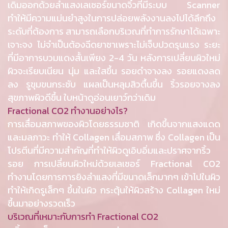
เดิมออกด้วยลำแสงเลเซอร์ขนาดจิ๋วที่มีระบบ Scanner
ทำให้มีความแม่นยำสูงในการปล่อยพลังงานลงไปได้ลึกถึง
ระดับที่ต้องการ สามารถเลือกบริเวณที่ทำการรักษาได้เฉพาะ
เจาะจง ไม่จำเป็นต้องฉีดยาชาเพราะไม่เจ็บปวดรุนแรง ระยะ
ที่มีอาการบวมแดงสั้นเพียง 2-4 วัน หลังการเปลี่ยนผิวใหม่
ผิวจะเรียบเนียน นุ่ม และใสขึ้น รอยดำจางลง รอยแดงลด
ลง รูขุมขนกระชับ แผลเป็นหลุมสิวตื้นขึ้น ริ้วรอยจางลง
สุขภาพผิวดีขึ้น ใบหน้าดูอ่อนเยาว์กว่าเดิม
Fractional CO2 ทำงานอย่างไร?
การเสื่อมสภาพของผิวโดยธรรมชาติ เกิดขึ้นจากแสงแดด
และมลภาวะ ทำให้ Collagen เสื่อมสภาพ ซึ่ง Collagen เป็น
โปรตีนที่มีความสำคัญที่ทำให้ผิวดูเอิบอิ่มและปราศจากริ้ว
รอย การเปลี่ยนผิวใหม่ด้วยเลเซอร์ Fractional CO2
ทำงานโดยการการยิงลำแสงที่มีขนาดเล็กมากๆ เข้าไปในผิว
ทำให้เกิดรูเล็กๆ ขึ้นในผิว กระตุ้นให้ผิวสร้าง Collagen ใหม่
ขึ้นมาอย่างรวดเร็ว
บริเวณที่เหมาะกับการทำ Fractional CO2