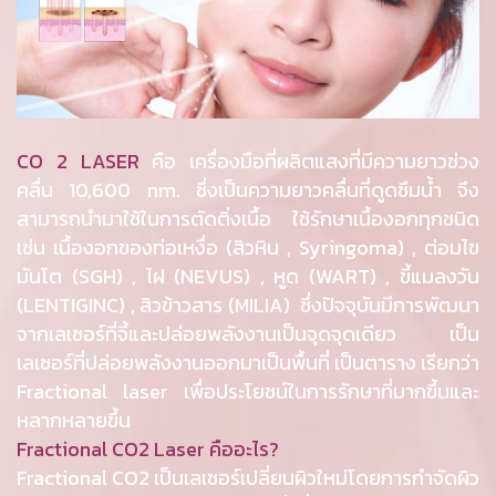
CO 2 LASER
คือ เครื่องมือที่ผลิตแสงที่มีความยาวช่วง
คลื่น 10,600 nm. ซึ่งเป็นความยาวคลื่นที่ดูดซึมน้ำ จึง
สามารถนำมาใช้ในการตัดติ่งเนื้อ ใช้รักษาเนื้องอกทุกชนิด
เช่น เนื้องอกของท่อเหงื่อ (สิวหิน , Syringoma) , ต่อมไข
มันโต (SGH) , ไฝ (NEVUS) , หูด (WART) , ขี้แมลงวัน
(LENTIGINC) , สิวข้าวสาร (MILIA) ซึ่งปัจจุบันมีการพัฒนา
จากเลเซอร์ที่จี้และปล่อยพลังงานเป็นจุดจุดเดียว เป็น
เลเซอร์ที่ปล่อยพลังงานออกมาเป็นพื้นที่ เป็นตาราง เรียกว่า
Fractional laser เพื่อประโยชน์ในการรักษาที่มากขึ้นและ
หลากหลายขึ้น
Fractional CO2 Laser คืออะไร?
Fractional CO2 เป็นเลเซอร์เปลี่ยนผิวใหม่โดยการกำจัดผิว