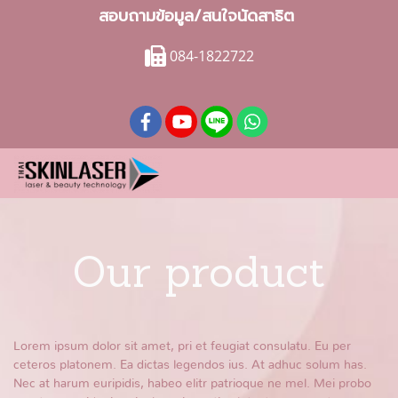
สอบถามข้อมูล/สนใจนัดสาธิต
084-1822722
Our product
Lorem ipsum dolor sit amet, pri et feugiat consulatu. Eu per
ceteros platonem. Ea dictas legendos ius. At adhuc solum has.
Nec at harum euripidis, habeo elitr patrioque ne mel. Mei probo