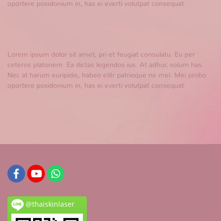
oportere posidonium in, has ei everti volutpat consequat.
Lorem ipsum dolor sit amet, pri et feugiat consulatu. Eu per
ceteros platonem. Ea dictas legendos ius. At adhuc solum has.
Nec at harum euripidis, habeo elitr patrioque ne mel. Mei probo
oportere posidonium in, has ei everti volutpat consequat.
@thaiskinlaser